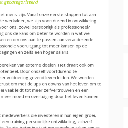
et gecategoriseerd
het mens-zijn. Vanaf onze eerste stappen tot aan
e werkvloer, we zijn voortdurend in ontwikkeling.
voor ons, zowel persoonlijk als professioneel?
ling ons de kans om beter te worden in wat we
ken en om ons aan te passen aan veranderende
ssionele vooruitgang tot meer kansen op de
agingen en zelfs een hoger salaris.
 bereiken van externe doelen. Het draait ook om
 potentieel. Door onszelf voortdurend te
eer voldoening gevend leven leiden. We worden
tgerust om met de ups en downs van het leven om te
oei vaak leidt tot meer zelfvertrouwen en een
 meer moed en overtuiging door het leven kunnen
t medewerkers die investeren in hun eigen groei,
 een training persoonlijke ontwikkeling, zichzelf
e. Ze zijn beter in staat om complexe taken aan te