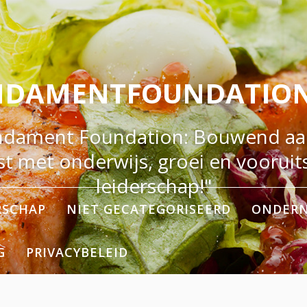
NDAMENTFOUNDATION
ndament Foundation: Bouwend aa
t met onderwijs, groei en vooruit
leiderschap!"
RSCHAP
NIET GECATEGORISEERD
ONDER
G
PRIVACYBELEID