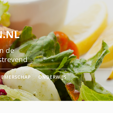
.NL
n de
strevend
NEMERSCHAP
ONDERWIJS