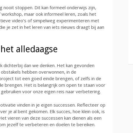
nooit stoppen. Dit kan formeel onderwijs zijn,
f workshop, maar ook informeel leren, zoals het
catieve video’s of simpelweg experimenteren met
e je zet in het leren van iets nieuws draagt bij aan
 het alledaagse
aak dichterbij dan we denken. Het kan gevonden
e obstakels hebben overwonnen, in de
project tot een goed einde brengen, of zelfs in de
de brengen. Het is belangrijk om open te staan voor
gebruiken voor onze eigen reis naar verbetering.
otivatie vinden in je eigen successen. Reflecteer op
e ver je al bent gekomen. Elk succes, hoe klein ook, is
. Het vieren van deze successen kan dienen als een
om jezelf te verbeteren en doelen te bereiken.