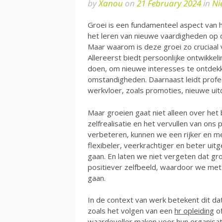
by
Xanou
on
21 February 2024
in
Ni
Groei is een fundamenteel aspect van 
het leren van nieuwe vaardigheden op d
Maar waarom is deze groei zo cruciaal 
Allereerst biedt persoonlijke ontwikke
doen, om nieuwe interesses te ontdek
omstandigheden. Daarnaast leidt profe
werkvloer, zoals promoties, nieuwe uitd
Maar groeien gaat niet alleen over het
zelfrealisatie en het vervullen van ons
verbeteren, kunnen we een rijker en m
flexibeler, veerkrachtiger en beter ui
gaan. En laten we niet vergeten dat gr
positiever zelfbeeld, waardoor we met
gaan.
In de context van werk betekent dit da
zoals het volgen van een
hr opleiding
of
waardevoller maken voor hun organisati