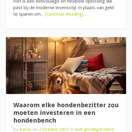
Het is een eenvoudige en flexibele oplossing die
past bij de moderne levensstijl. In plaats van geld
te sparen om…
[Continue Reading]
Waarom elke hondenbezitter zou
moeten investeren in een
hondenbench
by
Xanou
on
2 October 2023
in
Niet gecategoriseerd