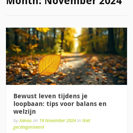
Month:
November 2024
Bewust leven tijdens je
loopbaan: tips voor balans en
welzijn
by
Xanou
on
19 November 2024
in
Niet
gecategoriseerd