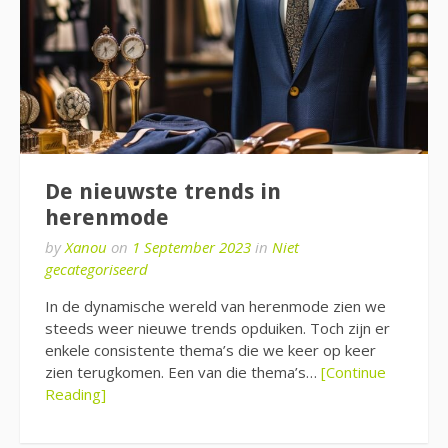
De nieuwste trends in
herenmode
by
Xanou
on
1 September 2023
in
Niet
gecategoriseerd
In de dynamische wereld van herenmode zien we
steeds weer nieuwe trends opduiken. Toch zijn er
enkele consistente thema’s die we keer op keer
zien terugkomen. Een van die thema’s…
[Continue
Reading]