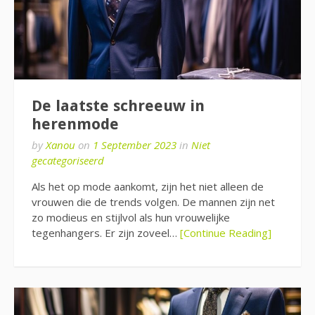
De laatste schreeuw in
herenmode
by
Xanou
on
1 September 2023
in
Niet
gecategoriseerd
Als het op mode aankomt, zijn het niet alleen de
vrouwen die de trends volgen. De mannen zijn net
zo modieus en stijlvol als hun vrouwelijke
tegenhangers. Er zijn zoveel…
[Continue Reading]