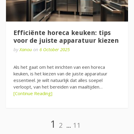
Efficiënte horeca keuken: tips
voor de juiste apparatuur kiezen
by
Xanou
on
6 October 2025
Als het gaat om het inrichten van een horeca
keuken, is het kiezen van de juiste apparatuur
essentieel. Je wilt natuurlijk dat alles soepel
verloopt, van het bereiden van maaltijden…
[Continue Reading]
Posts
Page
Page
Page
1
2
…
11
pagination