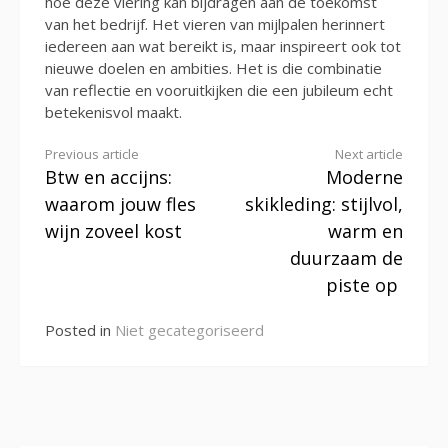
hoe deze viering kan bijdragen aan de toekomst
van het bedrijf. Het vieren van mijlpalen herinnert
iedereen aan wat bereikt is, maar inspireert ook tot
nieuwe doelen en ambities. Het is die combinatie
van reflectie en vooruitkijken die een jubileum echt
betekenisvol maakt.
Continue
Previous article
Next article
Btw en accijns:
Moderne
Reading
waarom jouw fles
skikleding: stijlvol,
wijn zoveel kost
warm en
duurzaam de
piste op
Posted in
Niet gecategoriseerd