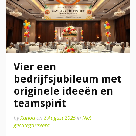
Vier een
bedrijfsjubileum met
originele ideeën en
teamspirit
by
Xanou
on
8 August 2025
in
Niet
gecategoriseerd