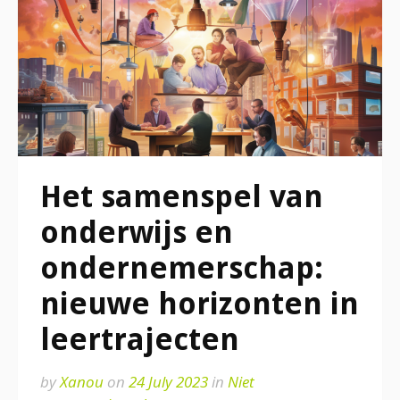
Het samenspel van
onderwijs en
ondernemerschap:
nieuwe horizonten in
leertrajecten
by
Xanou
on
24 July 2023
in
Niet